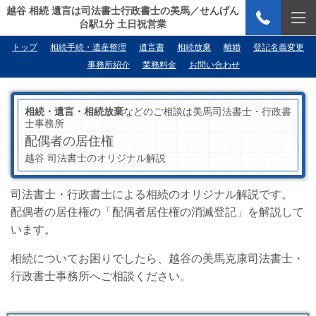
越谷 相続 遺言は司法書士行政書士の美馬／せんげん
台駅1分 土日祝営業
トップ
相続手続・遺産整理
遺言書
相続放棄
離婚
登記名義変更
事務所紹介
業務料金
お問い合わせ
相続・遺言・相続放棄
などのご相談は美馬司法書士・行政書
士事務所
配偶者の居住権
越谷 司法書士のオリジナル解説
司法書士・行政書士による相続のオリジナル解説です。
配偶者の居住権の「配偶者居住権の消滅登記」を解説して
います。
相続についてお困りでしたら、越谷の美馬克康司法書士・
行政書士事務所へご相談ください。