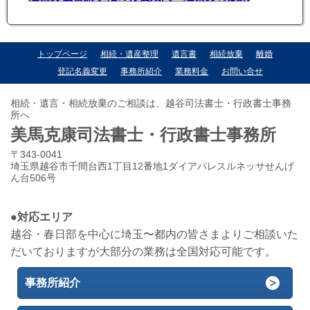
トップページ
相続・遺産整理
遺言書
相続放棄
離婚
登記名義変更
事務所紹介
業務料金
お問い合せ
相続・遺言・相続放棄のご相談は、越谷司法書士・行政書士事務
所へ
美馬克康司法書士・行政書士事務所
〒343-0041
埼玉県越谷市千間台西1丁目12番地1ダイアパレスルネッサせんげ
ん台506号
●対応エリア
越谷・春日部を中心に埼玉〜都内の皆さまよりご相談いた
だいておりますが大部分の業務は全国対応可能です。
事務所紹介