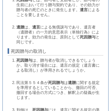
生前において行う贈与契約であり、その効力が
贈与者の死亡のときに発生します。
遺言
による
ことを要しません。
遺贈
は、
遺言
による無償譲与であり、遺言者
（遺贈者）の一方的意思表示（単独行為）によ
ります。効力の発生は、原則として
死因贈与
と
同じです。
死因贈与の取消し
死因贈与
は、贈与者が取消しできるでしょう
か。取り消す場合には、遺言の規定（遺言書に
よる取消し）が準用されるでしょうか。
民法第５５４条が
死因贈与
は
遺贈
に関する規定
を準用するとしていることから、撤回の可否、
撤回する場合の方式につき、解釈上の疑義が生
じます。
判例は、
死因贈与
には、遺言に関する規定の準