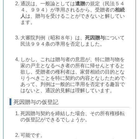
通説は、一般論としては
遺贈
の規定（民法５４
４、９９４）が準用されるから、受贈者の
相続
人
は、贈与を受けることができないと解してい
ます。
大審院判例（昭和８年）は、
死因贈与
について
民法９９４条の準用を否定しました。
しかし、これは贈与者の意思が、特に贈与物を
家の戸主となるべき者の所有に帰せんとすると
欲し、受贈者の権利者は、家督相続の目的とな
りうべきことを特に契約の内容となしたためで
あって、判例は一般的に準用を否定する趣旨で
はないと、通説的見解は理解しています。
死因贈与の仮登記
死因贈与契約を締結した場合、その所有権移転
の仮登記ができるでしょうか。
可能です。