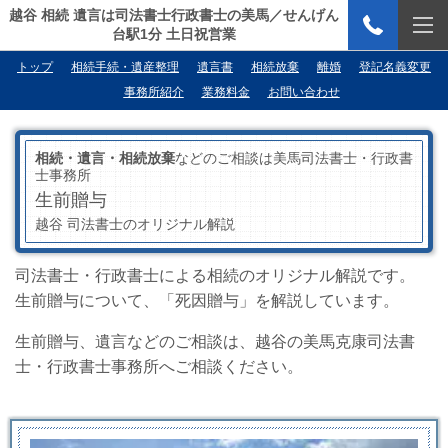
越谷 相続 遺言は司法書士行政書士の美馬／せんげん
台駅1分 土日祝営業
トップ
相続手続・遺産整理
遺言書
相続放棄
離婚
登記名義変更
事務所紹介
業務料金
お問い合わせ
相続・遺言・相続放棄
などのご相談は美馬司法書士・行政書
士事務所
生前贈与
越谷 司法書士のオリジナル解説
司法書士・行政書士による相続のオリジナル解説です。
生前贈与について、「死因贈与」を解説しています。
生前贈与、遺言などのご相談は、越谷の美馬克康司法書
士・行政書士事務所へご相談ください。