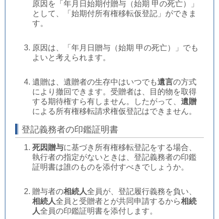
原因を「年月日始期付贈与（始期 甲の死亡）」
として、「始期付所有権移転仮登記」ができま
す。
原因は、「年月日贈与（始期 甲の死亡）」でも
よいと考えられます。
遺贈は、遺贈者の生存中はいつでも
遺言
の方式
により撤回できます。受贈者は、目的物を取得
する期待権すら有しません。したがって、
遺贈
による所有権移転請求権仮登記はできません。
登記義務者の印鑑証明書
死因贈与
に基づき所有権移転登記をする場合、
執行者の指定がないときは、登記義務者の印鑑
証明書は誰のものを添付すべきでしょうか。
贈与者の
相続人
全員が、登記履行義務を負い、
相続人
全員と受贈者とが共同申請するから
相続
人
全員の印鑑証明書を添付します。