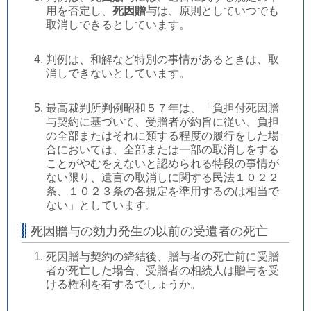
用を否定し、
死因贈与
は、原則としていつでも
取消しできるとしています。
判例は、和解など特別の事情があるときは、取
消しできないとしています。
最高裁判所判例昭和５７年は、「負担付死因贈
与契約に基づいて、受贈者が約旨に従い、負担
の全部またはそれに類する程度の履行をした場
合においては、全部または一部の取消しをする
ことがやむをえないと認められる特段の事情が
ない限り、遺言の取消しに関する民法１０２２
条、１０２３条の各規定を準用するのは相当で
ない」としています。
死因贈与の効力発生の以前の受遺者の死亡
死因贈与契約の締結後、贈与者の死亡前に受贈
者が死亡した場合、受贈者の相続人は贈与を受
ける権利を有するでしょうか。