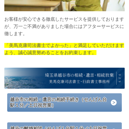
お客様が安心できる徹底したサービスを提供しております
が、万一ご不満がありました場合にはアフターサービスに
徹します。
「美馬克康司法書士でよかった」と満足していただけます
よう、誠心誠意努めることをお約束します。
越谷市の相続・遺言の相続手続き（せんげん台
駅１分／土日祝営業）
越谷の離婚相談（せんげん台駅１分／土日祝営