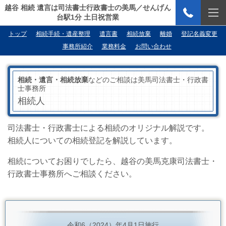
越谷 相続 遺言は司法書士行政書士の美馬／せんげん
台駅1分 土日祝営業
トップ
相続手続・遺産整理
遺言書
相続放棄
離婚
登記名義変更
事務所紹介
業務料金
お問い合わせ
相続・遺言・相続放棄
などのご相談は美馬司法書士・行政書
士事務所
相続人
司法書士・行政書士による相続のオリジナル解説です。
相続人についての相続登記を解説しています。
相続についてお困りでしたら、越谷の美馬克康司法書士・
行政書士事務所へご相談ください。
令和6（2024）年4月1日施行