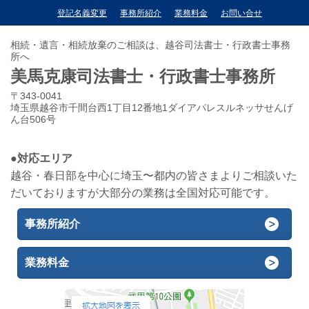
登記名義変更
事務所紹介
業務料金
お問い合せ
相続・遺言・相続放棄のご相談は、越谷司法書士・行政書士事務
所へ
美馬克康司法書士・行政書士事務所
〒343-0041
埼玉県越谷市千間台西1丁目12番地1ダイアパレスルネッサせんげ
ん台506号
●対応エリア
越谷・春日部を中心に埼玉〜都内の皆さまよりご相談いた
だいておりますが大部分の業務は全国対応可能です。
事務所紹介
業務料金