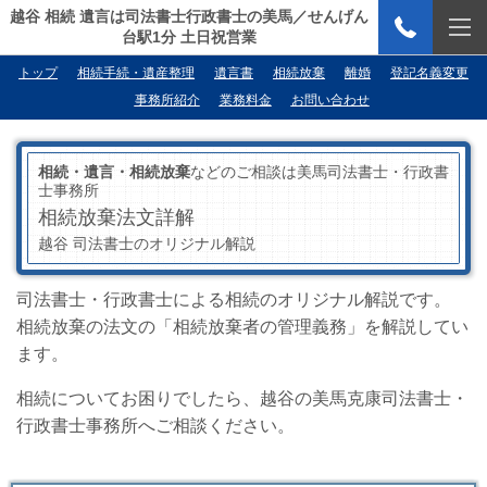
越谷 相続 遺言は司法書士行政書士の美馬／せんげん
台駅1分 土日祝営業
トップ
相続手続・遺産整理
遺言書
相続放棄
離婚
登記名義変更
事務所紹介
業務料金
お問い合わせ
相続・遺言・相続放棄
などのご相談は美馬司法書士・行政書
士事務所
相続放棄法文詳解
越谷 司法書士のオリジナル解説
司法書士・行政書士による相続のオリジナル解説です。
相続放棄の法文の「相続放棄者の管理義務」を解説してい
ます。
相続についてお困りでしたら、越谷の美馬克康司法書士・
行政書士事務所へご相談ください。