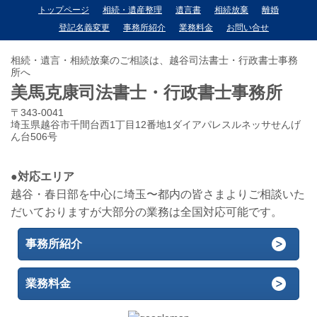
トップページ
相続・遺産整理
遺言書
相続放棄
離婚
登記名義変更
事務所紹介
業務料金
お問い合せ
相続・遺言・相続放棄のご相談は、越谷司法書士・行政書士事務
所へ
美馬克康司法書士・行政書士事務所
〒343-0041
埼玉県越谷市千間台西1丁目12番地1ダイアパレスルネッサせんげ
ん台506号
●対応エリア
越谷・春日部を中心に埼玉〜都内の皆さまよりご相談いた
だいておりますが大部分の業務は全国対応可能です。
事務所紹介
業務料金