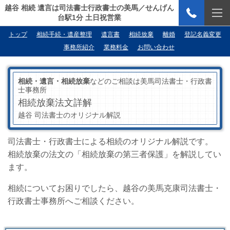
越谷 相続 遺言は司法書士行政書士の美馬／せんげん
台駅1分 土日祝営業
トップ
相続手続・遺産整理
遺言書
相続放棄
離婚
登記名義変更
事務所紹介
業務料金
お問い合わせ
相続・遺言・相続放棄
などのご相談は美馬司法書士・行政書
士事務所
相続放棄法文詳解
越谷 司法書士のオリジナル解説
司法書士・行政書士による相続のオリジナル解説です。
相続放棄の法文の「相続放棄の第三者保護」を解説してい
ます。
相続についてお困りでしたら、越谷の美馬克康司法書士・
行政書士事務所へご相談ください。