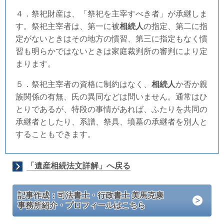
４．祭祀財産は、「祭祀を主宰すべき者」が承継しま
す。祭祀主宰者は、第一に被
相続人
の指定、第二に指
定がないときはその地方の慣習、第三に指定もなく慣
習も明らかではないときは家庭裁判所の審判により定
まります。
５．祭祀主宰者の資格に制約はなく、
相続人
か否か親
族関係の有無、氏の異同などは問いません。通常はひ
とりであるが、特段の事情があれば、ふたりを共同の
承継者としたり、系譜、祭具、墳墓の承継者を別人と
することもできます。
「遺産相続法文詳解」へ戻る
記事作成：司法書士・行政書士 美馬克康
事務所紹介・プロフィールはこちら