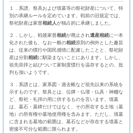
１．系譜、祭具および墳墓等の祭祀財産について、特
別の承継ルールを定めています。戦前の旧規定では、
祭祀財産は家督
相続人
が独占的に承継しました。
２．しかし、戦後家督
相続
が廃止され
遺産相続
に一本
化された後も、なお一般の
相続
原則の例外とした趣旨
は、従来の慣行や国民感情に配慮したことと、祭祀財
産は分割
相続
に馴染まないことにあります。しかし、
祖先崇拝と結びついて家制度慣行を温存するとの、批
判も強いようです。
３．系譜とは、家系図・過去帳など祖先以来の系統を
示すものです。祭具とは、位牌・仏壇・仏具・神棚な
ど、祭祀・礼拝の用に供するものを言います。墳墓
は、墓石・墓碑だけではなく、その所在する土地（墓
地）の所有権や墓地使用権を含みます。ただし、墳墓
に含まれる墓地の範囲は、墓石などが存在する墳墓と
密接不可分な範囲に限られます。