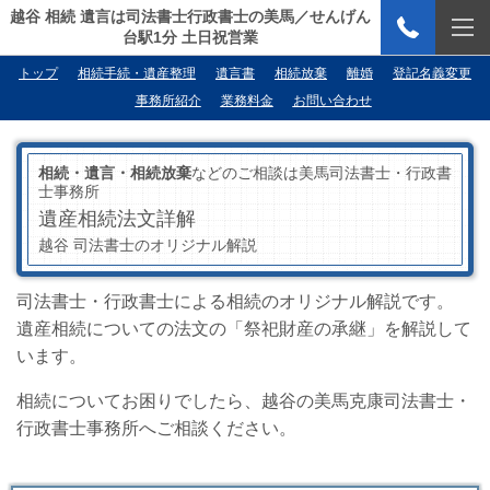
越谷 相続 遺言は司法書士行政書士の美馬／せんげん
台駅1分 土日祝営業
トップ
相続手続・遺産整理
遺言書
相続放棄
離婚
登記名義変更
事務所紹介
業務料金
お問い合わせ
相続・遺言・相続放棄
などのご相談は美馬司法書士・行政書
士事務所
遺産相続法文詳解
越谷 司法書士のオリジナル解説
司法書士・行政書士による相続のオリジナル解説です。
遺産相続についての法文の「祭祀財産の承継」を解説して
います。
相続についてお困りでしたら、越谷の美馬克康司法書士・
行政書士事務所へご相談ください。