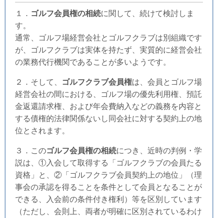
１．
ゴルフ会員権の相続
に関して、続けて検討しま
す。
通常、ゴルフ場経営会社とゴルフクラブは別組織です
が、ゴルフクラブは実体を持たず、実質的に経営会社
の業務代行機関であることが多いようです。
２．そして、
ゴルフクラブ会員権
は、会員とゴルフ場
経営会社の間における、ゴルフ場の優先利用権、預託
金返還請求権、および年会費納入などの義務を内容と
する債権的法律関係ないし同会社に対する契約上の地
位とされます。
３．この
ゴルフ会員権の相続
につき、近時の判例・学
説は、①入会して取得する「ゴルフクラブの会員たる
資格」と、②「ゴルフクラブ会員契約上の地位」（理
事会の承認を得ることを条件として会員となることが
できる、入会前の条件付き権利）等を区別しています
（ただし、会則上、両者が明確に区別されているわけ