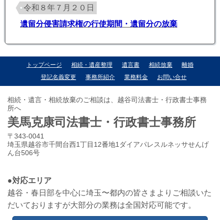
令和８年７月２０日
遺留分侵害請求権の行使期間・遺留分の放棄
トップページ
相続・遺産整理
遺言書
相続放棄
離婚
登記名義変更
事務所紹介
業務料金
お問い合せ
相続・遺言・相続放棄のご相談は、越谷司法書士・行政書士事務
所へ
美馬克康司法書士・行政書士事務所
〒343-0041
埼玉県越谷市千間台西1丁目12番地1ダイアパレスルネッサせんげ
ん台506号
●対応エリア
越谷・春日部を中心に埼玉〜都内の皆さまよりご相談いた
だいておりますが大部分の業務は全国対応可能です。