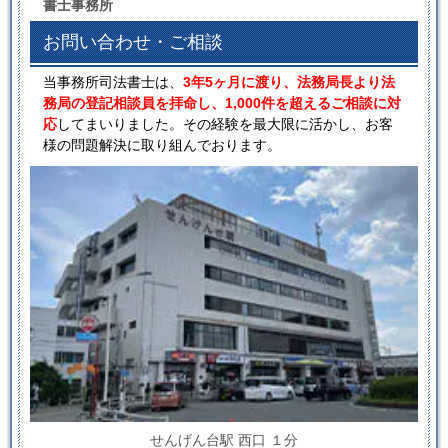
書士事務所
お問い合わせ・ご相談
当事務所司法書士は、
3年5ヶ月に渡り、法務局長より法
務局の登記相談員を拝命し、1,000件を超えるご相談に対
応
してまいりました。その経験を最大限に活かし、お客
様の問題解決に取り組んでおります。
せんげん台駅 西口 １分