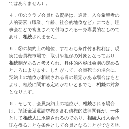
ではありません）。
４．①のクラブ会員たる資格は、通常、入会希望者の
人的要素（職業、年齢、社会的地位など）につき、理
事会などで審査されて付与される一身専属的なもので
あり、
相続
されません。
５．②の契約上の地位、すなわち条件付き権利は、現
実に会員権市場で、取引や担保の対象となっており、
相続
制があると考えられ、具体的内容は会則の定める
ところによります。したがって、会員死亡の場合に、
契約上の地位が相続される旨の規定がある場合はもと
より、相続に関する定めがないときでも、
相続
の対象
となります。
６．そして、会員契約上の地位が、
相続
される場合
は、預託金返還請求権を含む債権的法律関係が、一体
として
相続人
に承継されるのであり、
相続人
は入会承
認を得ることを条件として会員となることができる地