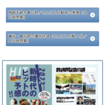
相続手続き春日部／せんげん台駅前の美馬（土
日祝営業）
越谷・春日部の遺言作成（せんげん台駅１分／
土日祝営業）