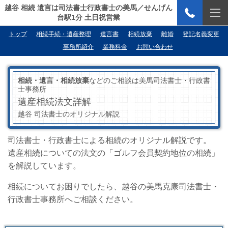
越谷 相続 遺言は司法書士行政書士の美馬／せんげん
台駅1分 土日祝営業
トップ
相続手続・遺産整理
遺言書
相続放棄
離婚
登記名義変更
事務所紹介
業務料金
お問い合わせ
相続・遺言・相続放棄
などのご相談は美馬司法書士・行政書
士事務所
遺産相続法文詳解
越谷 司法書士のオリジナル解説
司法書士・行政書士による相続のオリジナル解説です。
遺産相続についての法文の「ゴルフ会員契約地位の相続」
を解説しています。
相続についてお困りでしたら、越谷の美馬克康司法書士・
行政書士事務所へご相談ください。