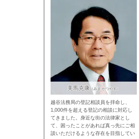
美馬克康
（みま かつやす）
越谷法務局の登記相談員を拝命し、
1,000件を超える登記の相談に対応し
てきました。身近な街の法律家とし
て、困ったことがあれば真っ先にご相
談いただけるような存在を目指してい