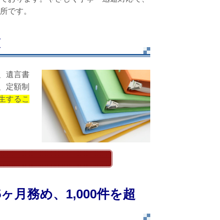
所です。
束
、遺言書
、定額制
生するこ
ヶ月務め、1,000件を超