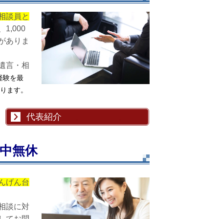
相談員と
1,000
がありま
遺言・相
経験を最
ります。
代表紹介
中無休
んげん台
相談に対
してお問