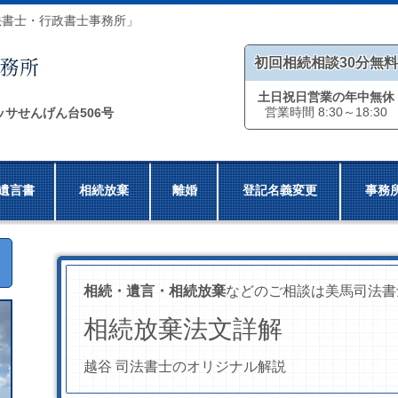
法書士・行政書士事務所」
初回相続相談30分無料
土日祝日営業の年中無休
営業時間 8:30～18:30
ッサせんげん台506号
遺言書
相続放棄
離婚
登記名義変更
事務
相続・遺言・相続放棄
などのご相談は美馬司法書
相続放棄法文詳解
越谷 司法書士のオリジナル解説