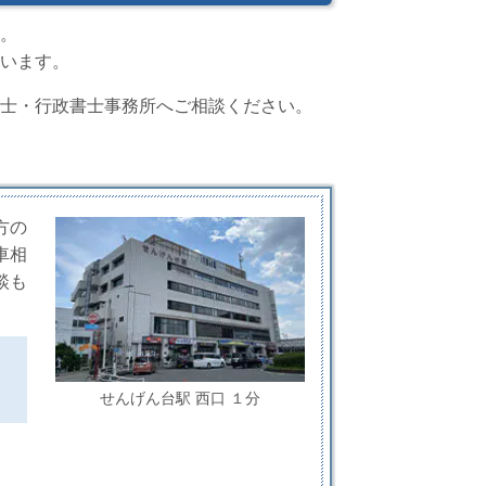
。
います。
士・行政書士事務所へご相談ください。
方の
車相
談も
せんげん台駅 西口 １分