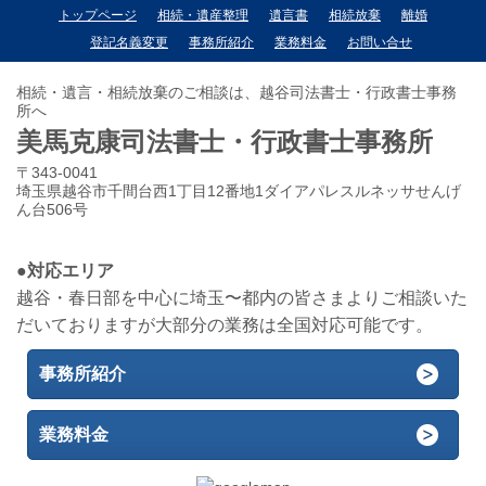
トップページ
相続・遺産整理
遺言書
相続放棄
離婚
登記名義変更
事務所紹介
業務料金
お問い合せ
相続・遺言・相続放棄のご相談は、越谷司法書士・行政書士事務
所へ
美馬克康司法書士・行政書士事務所
〒343-0041
埼玉県越谷市千間台西1丁目12番地1ダイアパレスルネッサせんげ
ん台506号
●対応エリア
越谷・春日部を中心に埼玉〜都内の皆さまよりご相談いた
だいておりますが大部分の業務は全国対応可能です。
事務所紹介
業務料金