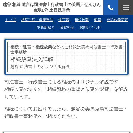
越谷 相続 遺言は司法書士行政書士の美馬／せんげん
台駅1分 土日祝営業
トップ
相続手続・遺産整理
遺言書
相続放棄
離婚
登記名義変更
事務所紹介
業務料金
お問い合わせ
相続・遺言・相続放棄
などのご相談は美馬司法書士・行政書
士事務所
相続放棄法文詳解
越谷 司法書士のオリジナル解説
司法書士・行政書士による相続のオリジナル解説です。
相続放棄の法文の「相続資格の重複と放棄の影響」を解説
しています。
相続についてお困りでしたら、越谷の美馬克康司法書士・
行政書士事務所へご相談ください。