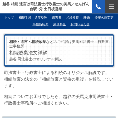
越谷 相続 遺言は司法書士行政書士の美馬／せんげん
台駅1分 土日祝営業
トップ
相続手続・遺産整理
遺言書
相続放棄
離婚
登記名義変更
事務所紹介
業務料金
お問い合わせ
相続・遺言・相続放棄
などのご相談は美馬司法書士・行政書
士事務所
相続放棄法文詳解
越谷 司法書士のオリジナル解説
司法書士・行政書士による相続のオリジナル解説です。
相続放棄の法文の「相続放棄と資格の重複」を解説してい
ます。
相続についてお困りでしたら、越谷の美馬克康司法書士・
行政書士事務所へご相談ください。