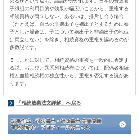
めるかという点も、議論が分かれます。日本の普通養
子縁組の利用目的や効果が幅広いことから、重複する
相続資格が両立しない、あるいは、排斥し合う場合
（たとえば、自己の非嫡出子を嫡出子とするために養
子とした場合は、子について嫡出子と非嫡出子の地位
は両立しない）を除き、相続資格の重複を認めるのが
多数説です。
５．これに対して、相続資格の重複を一般的に否定す
る説、および、異系列相続権については、配偶者相続
権と血族相続権の独立性から、重複を否定する説があ
ります。
「相続放棄法文詳解」へ戻る
記事作成：司法書士・行政書士 美馬克康
事務所紹介・プロフィールはこちら