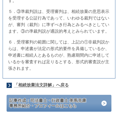
す。
５．③準裁判説は、受理審判は、相続放棄の意思表示
を受理する公証行為であって、いわゆる裁判ではない
が、審判（裁判）に準ずべき行為とみるべきとしてい
ます。③の準裁判説が通説的考えとみられています。
６．受理審判の範囲に関しては、上記の①非裁判説か
らは、申述書が法定の形式的要件を具備しているか、
申述書に相続人とあるものが、熟慮期間内に申述して
いるかを審査すれば足りるとする、形式的審査説が主
張されます。
「相続放棄法文詳解」へ戻る
記事作成：司法書士・行政書士 美馬克康
事務所紹介・プロフィールはこちら