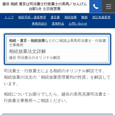
越谷 相続 遺言は司法書士行政書士の美馬／せんげん
台駅1分 土日祝営業
トップ
相続手続・遺産整理
遺言書
相続放棄
離婚
登記名義変更
事務所紹介
業務料金
お問い合わせ
相続・遺言・相続放棄
などのご相談は美馬司法書士・行政書
士事務所
相続放棄法文詳解
越谷 司法書士のオリジナル解説
司法書士・行政書士による相続のオリジナル解説です。
相続放棄の法文の「相続放棄受理審判の性質」を解説して
います。
相続についてお困りでしたら、越谷の美馬克康司法書士・
行政書士事務所へご相談ください。