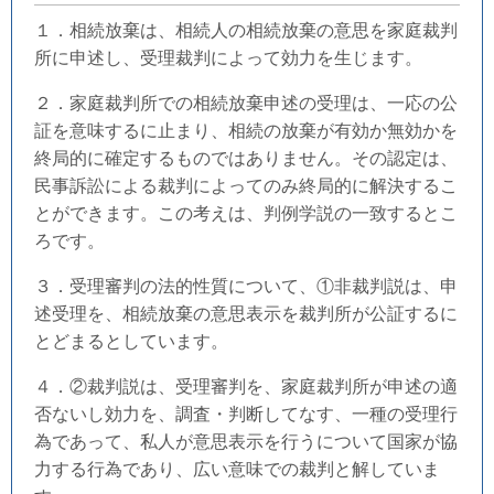
１．相続放棄は、相続人の相続放棄の意思を家庭裁判
所に申述し、受理裁判によって効力を生じます。
２．家庭裁判所での相続放棄申述の受理は、一応の公
証を意味するに止まり、相続の放棄が有効か無効かを
終局的に確定するものではありません。その認定は、
民事訴訟による裁判によってのみ終局的に解決するこ
とができます。この考えは、判例学説の一致するとこ
ろです。
３．受理審判の法的性質について、①非裁判説は、申
述受理を、相続放棄の意思表示を裁判所が公証するに
とどまるとしています。
４．②裁判説は、受理審判を、家庭裁判所が申述の適
否ないし効力を、調査・判断してなす、一種の受理行
為であって、私人が意思表示を行うについて国家が協
力する行為であり、広い意味での裁判と解していま