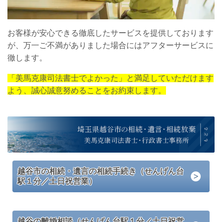
お客様が安心できる徹底したサービスを提供しております
が、万一ご不満がありました場合にはアフターサービスに
徹します。
「美馬克康司法書士でよかった」と満足していただけます
よう、誠心誠意努めることをお約束します。
越谷市の相続・遺言の相続手続き（せんげん台
駅１分／土日祝営業）
越谷の離婚相談（せんげん台駅１分／土日祝営