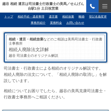
越谷 相続 遺言は司法書士行政書士の美馬／せんげん
台駅1分 土日祝営業
トップ
相続手続・遺産整理
遺言書
相続放棄
離婚
登記名義変更
事務所紹介
業務料金
お問い合わせ
相続・遺言・相続放棄
などのご相談は美馬司法書士・行政書
士事務所
相続人廃除法文詳解
越谷 司法書士のオリジナル解説
司法書士・行政書士による相続のオリジナル解説です。
相続人廃除の法文について、「相続人廃除の取消し」を解
説しています。
相続についてお困りでしたら、越谷の美馬克康司法書士・
行政書士事務所へご相談ください。