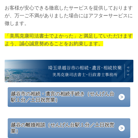
お客様が安心できる徹底したサービスを提供しております
が、万一ご不満がありました場合にはアフターサービスに
徹します。
「美馬克康司法書士でよかった」と満足していただけます
よう、誠心誠意努めることをお約束します。
越谷市の相続・遺言の相続手続き（せんげん台
駅１分／土日祝営業）
越谷の離婚相談（せんげん台駅１分／土日祝営
業）