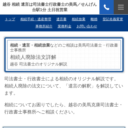
越谷 相続 遺言は司法書士行政書士の美馬／せんげん
台駅1分 土日祝営業
トップ
相続手続・遺産整理
遺言書
相続放棄
離婚
登記名義変更
事務所紹介
業務料金
お問い合わせ
相続・遺言・相続放棄
などのご相談は美馬司法書士・行政書
士事務所
相続人廃除法文詳解
越谷 司法書士のオリジナル解説
司法書士・行政書士による相続のオリジナル解説です。
相続人廃除の法文について、「遺言の解釈」を解説してい
ます。
相続についてお困りでしたら、越谷の美馬克康司法書士・
行政書士事務所へご相談ください。