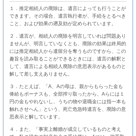
１．推定相続人の廃除は、遺言によっても行うことが
できます。その場合、遺言執行者が、手続をとるべき
こと、および効果の遡及効が定められています。
２．遺言が、相続人の廃除を明言していれば問題あり
ませんが、明言していなくとも、廃除の効果は終局的
には推定相続人から遺留分を奪うものですから、この
趣旨を読み取ることができるときには、遺言の解釈と
して、遺言による相続人廃除の意思表示があるものと
解して差し支えありません。
３．たとえば、「A、Aの母は、親からもらった金も
俸給もボーナスも、全部搾り取ったから、Aらには１
円の金もやれないし、うちの物や退職金には指一本も
触れさせへん」という、死亡危急時遺言を、廃除の意
思表示と解しています。
４．また、「事実上離婚が成立しているものと考え