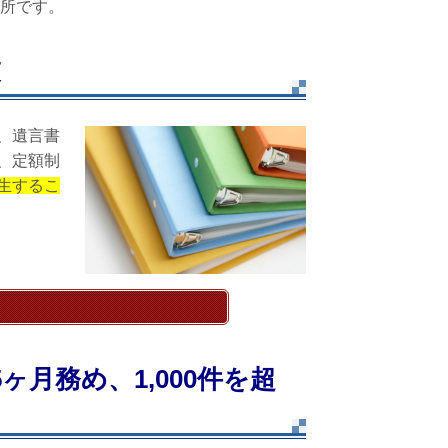
所です。
束
、遺言書
、定額制
生するこ
ヶ月務め、1,000件を超