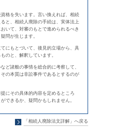
。
続資格を失います。言い換えれば、相続
えると、相続人廃除の手続は、実体法上
において、対審のもとで進められるべき
と疑問が生じます。
立てにもとづいて、後見的立場から、具
るものと、解釈しています。
心など諸般の事情を総合的に考察して、
、その本質は非訟事件であるとするのが
前提にその具体的内容を定めるところ
とができるか、疑問かもしれません。
「相続人廃除法文詳解」へ戻る