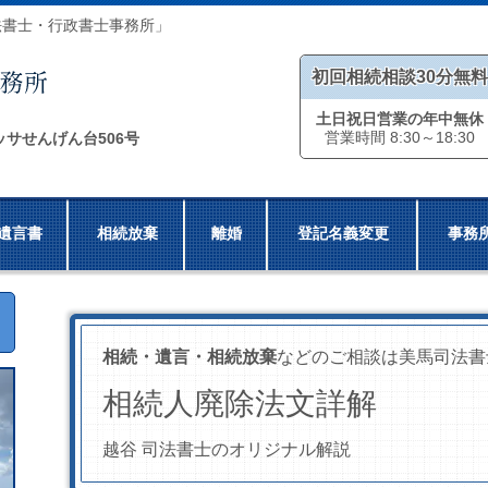
法書士・行政書士事務所」
初回相続相談30分無料
土日祝日営業の年中無休
営業時間 8:30～18:30
ッサせんげん台506号
遺言書
相続放棄
離婚
登記名義変更
事務
相続・遺言・相続放棄
などのご相談は美馬司法書
相続人廃除法文詳解
越谷 司法書士のオリジナル解説