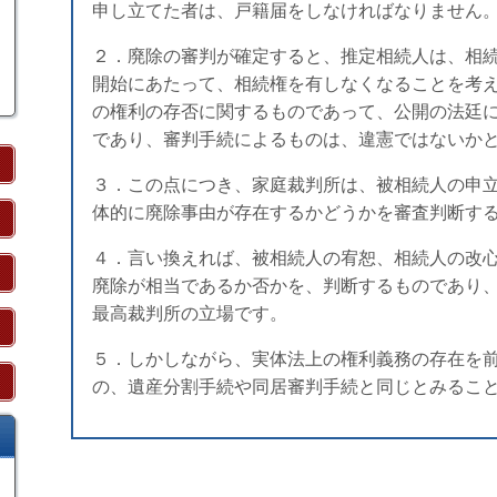
申し立てた者は、戸籍届をしなければなりません
２．廃除の審判が確定すると、推定相続人は、相
開始にあたって、相続権を有しなくなることを考
の権利の存否に関するものであって、公開の法廷
であり、審判手続によるものは、違憲ではないか
３．この点につき、家庭裁判所は、被相続人の申
体的に廃除事由が存在するかどうかを審査判断す
４．言い換えれば、被相続人の宥恕、相続人の改
廃除が相当であるか否かを、判断するものであり
最高裁判所の立場です。
５．しかしながら、実体法上の権利義務の存在を
の、遺産分割手続や同居審判手続と同じとみるこ