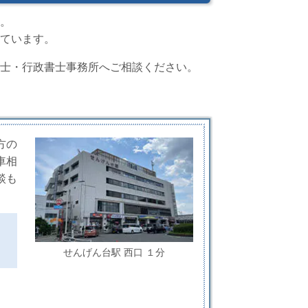
。
ています。
士・行政書士事務所へご相談ください。
方の
車相
談も
せんげん台駅 西口 １分