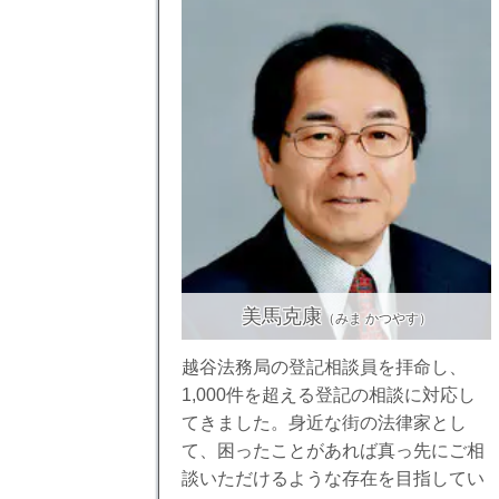
美馬克康
（みま かつやす）
越谷法務局の登記相談員を拝命し、
1,000件を超える登記の相談に対応し
てきました。身近な街の法律家とし
て、困ったことがあれば真っ先にご相
談いただけるような存在を目指してい