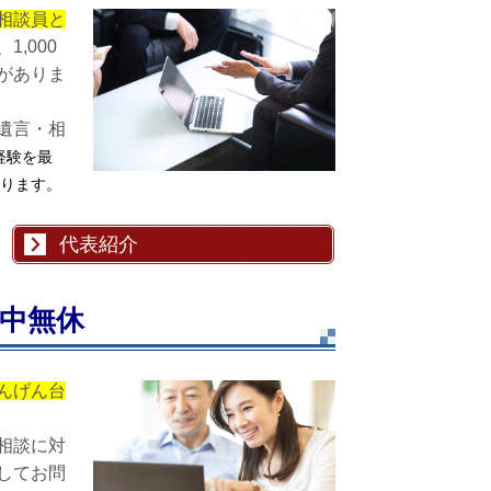
相談員と
1,000
がありま
遺言・相
経験を最
ります。
代表紹介
中無休
んげん台
相談に対
してお問