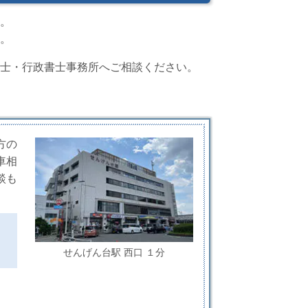
。
。
士・行政書士事務所へご相談ください。
方の
車相
談も
せんげん台駅 西口 １分