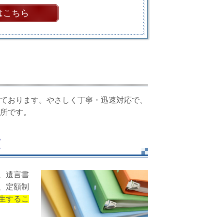
はこちら
ております。やさしく丁寧・迅速対応で、
所です。
束
、遺言書
、定額制
生するこ