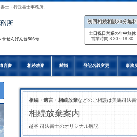
法書士・行政書士事務所」
初回相続相談30分無料
土日祝日営業の年中無休
営業時間 8:30～18:30
ッサせんげん台506号
遺言書
相続放棄
離婚
登記名義変更
事務
相続・遺言・相続放棄
などのご相談は美馬司法書
相続放棄案内
越谷 司法書士のオリジナル解説