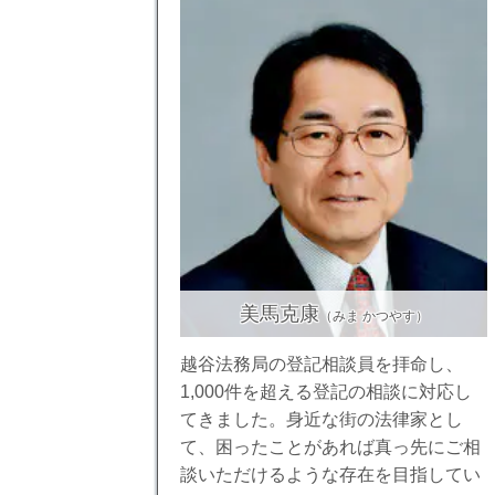
美馬克康
（みま かつやす）
越谷法務局の登記相談員を拝命し、
1,000件を超える登記の相談に対応し
てきました。身近な街の法律家とし
て、困ったことがあれば真っ先にご相
談いただけるような存在を目指してい