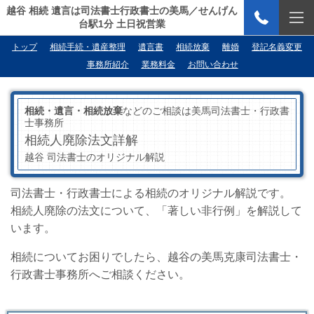
越谷 相続 遺言は司法書士行政書士の美馬／せんげん
台駅1分 土日祝営業
トップ
相続手続・遺産整理
遺言書
相続放棄
離婚
登記名義変更
事務所紹介
業務料金
お問い合わせ
相続・遺言・相続放棄
などのご相談は美馬司法書士・行政書
士事務所
相続人廃除法文詳解
越谷 司法書士のオリジナル解説
司法書士・行政書士による相続のオリジナル解説です。
相続人廃除の法文について、「著しい非行例」を解説して
います。
相続についてお困りでしたら、越谷の美馬克康司法書士・
行政書士事務所へご相談ください。