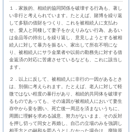
１．家族的、相続的協同関係を破壊する行為も、著し
い非行と考えられています。たとえば、賭博を繰り返
して多額の借財をつくり、これを被相続人に支払わ
せ、愛人と同棲して妻子をかえりみない行為、あるい
は金品等の持出しを繰り返し、意見しようとする被相
続人に対して暴力を振るい、家出して所在不明にな
り、被相続人にサラ金業者や以前の勤務先に対する借
金返済の対応に苦慮させているなども、これに該当し
ます。
２．以上に反して、被相続人に非行の一因があるとき
は、別個に考えられます。たとえば、老人に対して軽
微ではない程度の暴行があり、相続的共同体を破壊す
るものであっても、その遠因が被相続人において妻生
存中から妾を囲い、死亡後一周忌を済まないうちに、
周囲に理解を求める誠意、努力がないまま、その反対
を押し切って同女と再婚し、自己の立場のみを強調し
相手方との融和を図ろうとしなかった場合は、廃除原