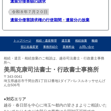
遺留分侵害額の請求
令和８年７月２０日
遺留分侵害請求権の行使期間・遺留分の放棄
トップページ
相続・遺産整理
遺言書
相続放棄
離婚
登記名義変更
事務所紹介
業務料金
お問い合せ
相続・遺言・相続放棄のご相談は、越谷司法書士・行政書士事務
所へ
美馬克康司法書士・行政書士事務所
〒343-0041
埼玉県越谷市千間台西1丁目12番地1ダイアパレスルネッサせんげ
ん台506号
●対応エリア
越谷・春日部を中心に埼玉〜都内の皆さまよりご相談いた