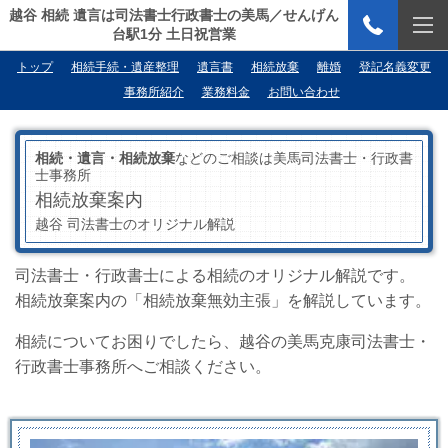
越谷 相続 遺言は司法書士行政書士の美馬／せんげん
台駅1分 土日祝営業
トップ
相続手続・遺産整理
遺言書
相続放棄
離婚
登記名義変更
事務所紹介
業務料金
お問い合わせ
相続・遺言・相続放棄
などのご相談は美馬司法書士・行政書
士事務所
相続放棄案内
越谷 司法書士のオリジナル解説
司法書士・行政書士による相続のオリジナル解説です。
相続放棄案内の「相続放棄無効主張」を解説しています。
相続についてお困りでしたら、越谷の美馬克康司法書士・
行政書士事務所へご相談ください。