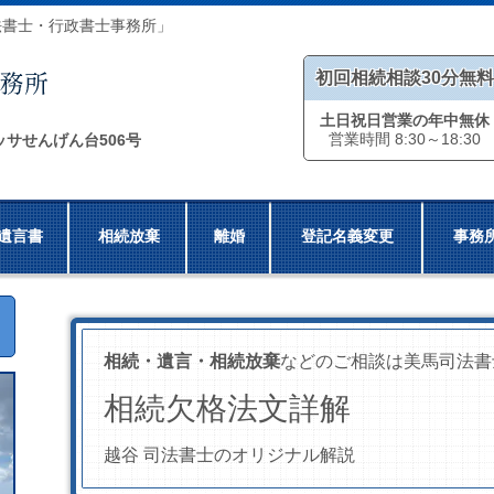
法書士・行政書士事務所」
初回相続相談30分無料
土日祝日営業の年中無休
営業時間 8:30～18:30
ッサせんげん台506号
遺言書
相続放棄
離婚
登記名義変更
事務
相続・遺言・相続放棄
などのご相談は美馬司法書
相続欠格法文詳解
越谷 司法書士のオリジナル解説