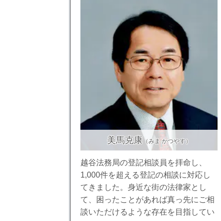
美馬克康
（みま かつやす）
越谷法務局の登記相談員を拝命し、
1,000件を超える登記の相談に対応し
てきました。身近な街の法律家とし
て、困ったことがあれば真っ先にご相
談いただけるような存在を目指してい