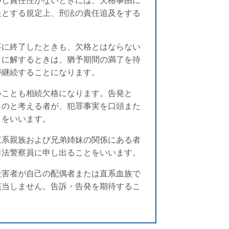
いし責任性がないときには、欠格事由に
提とする規定上、刑法の責任追及をする
。
事に終了したときも、欠格とはならない
うに解するときは、猶予期間の満了を待
が継続することになります。
いことも相続欠格になります。告発と
ものと考える者が、犯罪事実を口頭また
とをいいます。
直系親族および兄弟姉妹の関係にある者
司法警察員に申し出ることをいいます。
殺害者が自己の配偶者または直系血族で
該当しません。告訴・告発を期待するこ