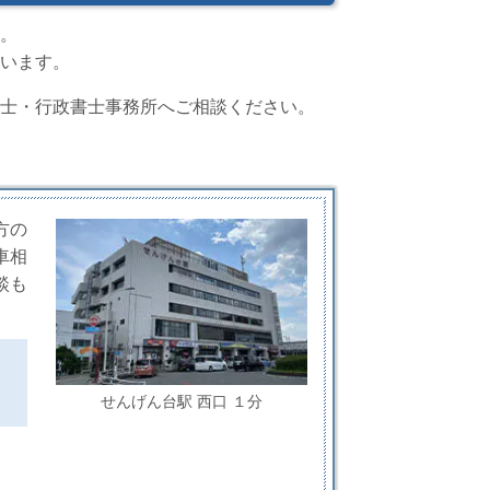
。
います。
士・行政書士事務所へご相談ください。
方の
車相
談も
せんげん台駅 西口 １分