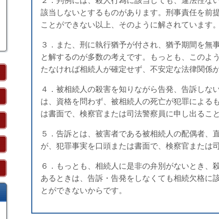
２．判例には、殺人行為に該当しても、違法性な
該当しないとするものがあります。刑事責任を前
ことができない以上、そのように解されています
３．また、刑に執行猶予が付され、猶予期間を無
と解するのが多数の考えです。もっとも、このよ
たなければ相続人が確定せず、不安定な法律関係
４．被相続人の殺害を知りながら告発、告訴しな
は、資格を問わず、被相続人の死亡が犯罪による
は書面で、検察官または司法警察員に申し出るこ
５．告訴とは、被害者である被相続人の配偶者、
が、犯罪事実を口頭または書面で、検察官または
６．もっとも、相続人に是非の弁別がないとき、
あるときは、告訴・告発をしなくても相続欠格に
とができないからです。