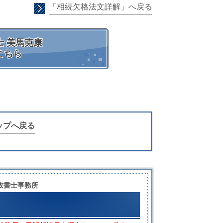
「相続欠格法文詳解」へ戻る
 美馬克康
こちら
ップへ戻る
政書士事務所