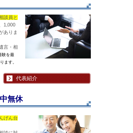
相談員と
1,000
がありま
遺言・相
経験を最
ります。
代表紹介
中無休
んげん台
相談に対