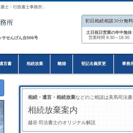
法書士・行政書士事務所」
初回相続相談30分無料
土日祝日営業の年中無休
営業時間 8:30～18:30
ッサせんげん台506号
遺言書
相続放棄
離婚
登記名義変更
事務
相続・遺言・相続放棄
などのご相談は美馬司法書
相続放棄案内
越谷 司法書士のオリジナル解説