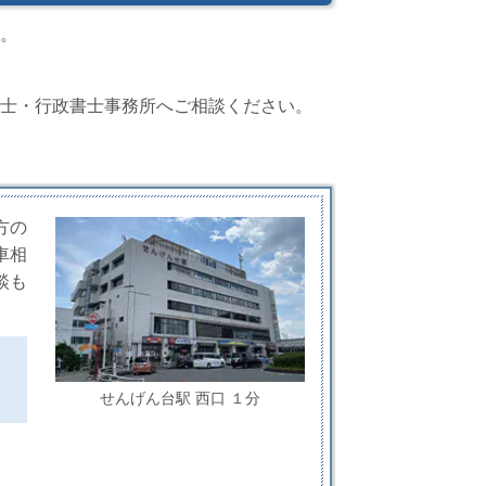
。
士・行政書士事務所へご相談ください。
方の
車相
談も
せんげん台駅 西口 １分