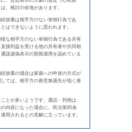
棄に、意思表示の欠缺の規定（心裡留
ては、検討の余地があります。
相続放棄は相手方のない単独行為であ
ことはできないように思われます。
同様な相手方のない単独行為である共有
り直接利益を受ける他の共有者や共同相
、通謀虚偽表示の類推適用を認めていま
相続放棄の場合は家裁への申述の方式が
関しては、相手方の善意無過失が強く推
ることが多いようです。通説・判例は、
の内容になった場合に、民法第95条
、適用されるとの見解に立っています。