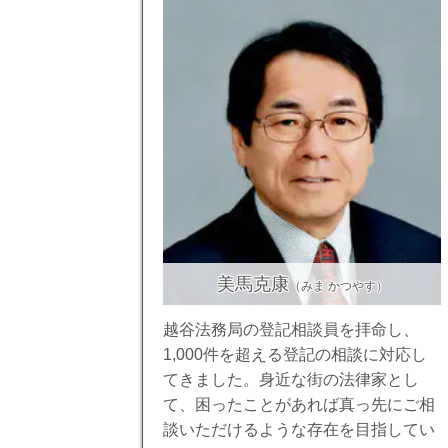
美馬克康
（みま かつやす）
越谷法務局の登記相談員を拝命し、
1,000件を超える登記の相談に対応し
てきました。身近な街の法律家とし
て、困ったことがあれば真っ先にご相
談いただけるような存在を目指してい