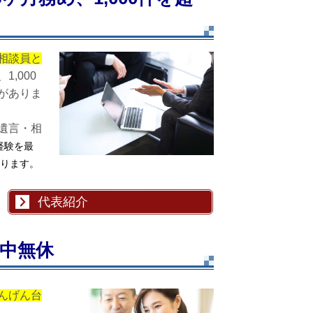
相談員と
1,000
がありま
遺言・相
経験を最
ります。
代表紹介
中無休
んげん台