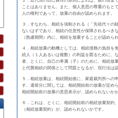
２．近代法の自己責任の原則によれば、親の借金
ことはありません。また、個人意思の尊重のもと
人の権利であって、放棄の自由が認められます。
３．すなわち、相続を強制される（「先祖代々の
ないはずであり、相続の任意性が保障されるべき
（熟慮期間）内に、相続を放棄することが認めら
４．相続放棄の動機としては、相続債務の負担を
続人（１人あるいは複数）の利益を図るために、
者、とくに、自己の卑属（子）のために、相続放
と代襲相続の関係として問題となるが、現行法は
５．相続放棄は、相続開始後に、家庭裁判所への
す。遺留分に関しては、相続開始前の放棄が定め
相続開始前の放棄の意思表示が、認められないか
６．これは、とくに、相続開始前の相続放棄契約
（相続放棄契約）が、認められないかです。