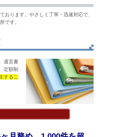
ております。やさしく丁寧・迅速対応で、
所です。
束
、遺言書
、定額制
生するこ
ヶ月務め、1,000件を超