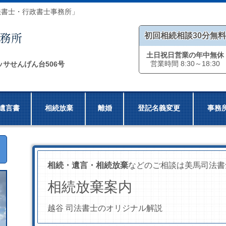
法書士・行政書士事務所」
初回相続相談30分無料
土日祝日営業の年中無休
営業時間 8:30～18:30
ッサせんげん台506号
遺言書
相続放棄
離婚
登記名義変更
事務
相続・遺言・相続放棄
などのご相談は美馬司法書
相続放棄案内
越谷 司法書士のオリジナル解説