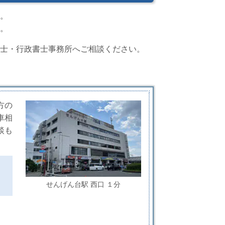
。
。
士・行政書士事務所へご相談ください。
方の
車相
談も
せんげん台駅 西口 １分