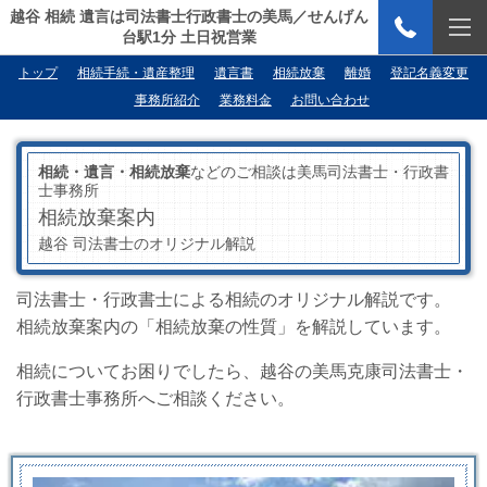
越谷 相続 遺言は司法書士行政書士の美馬／せんげん
台駅1分 土日祝営業
トップ
相続手続・遺産整理
遺言書
相続放棄
離婚
登記名義変更
事務所紹介
業務料金
お問い合わせ
相続・遺言・相続放棄
などのご相談は美馬司法書士・行政書
士事務所
相続放棄案内
越谷 司法書士のオリジナル解説
司法書士・行政書士による相続のオリジナル解説です。
相続放棄案内の「相続放棄の性質」を解説しています。
相続についてお困りでしたら、越谷の美馬克康司法書士・
行政書士事務所へご相談ください。