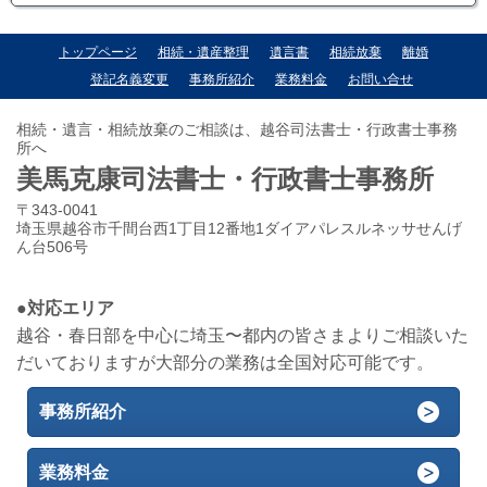
トップページ
相続・遺産整理
遺言書
相続放棄
離婚
登記名義変更
事務所紹介
業務料金
お問い合せ
相続・遺言・相続放棄のご相談は、越谷司法書士・行政書士事務
所へ
美馬克康司法書士・行政書士事務所
〒343-0041
埼玉県越谷市千間台西1丁目12番地1ダイアパレスルネッサせんげ
ん台506号
●対応エリア
越谷・春日部を中心に埼玉〜都内の皆さまよりご相談いた
だいておりますが大部分の業務は全国対応可能です。
事務所紹介
業務料金