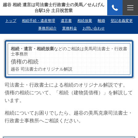
越谷 相続 遺言は司法書士行政書士の美馬／せんげん
台駅1分 土日祝営業
トップ
相続手続・遺産整理
遺言書
相続放棄
離婚
登記名義変更
事務所紹介
業務料金
お問い合わせ
相続・遺言・相続放棄
などのご相談は美馬司法書士・行政書
士事務所
債権の相続
越谷 司法書士のオリジナル解説
司法書士・行政書士による相続のオリジナル解説です。
債権の相続について、「相続（建物賃借権）」を解説して
います。
相続についてお困りでしたら、越谷の美馬克康司法書士・
行政書士事務所へご相談ください。