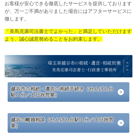
お客様が安心できる徹底したサービスを提供しております
が、万一ご不満がありました場合にはアフターサービスに
徹します。
「美馬克康司法書士でよかった」と満足していただけます
よう、誠心誠意努めることをお約束します。
越谷市の相続・遺言の相続手続き（せんげん台
駅１分／土日祝営業）
越谷の離婚相談（せんげん台駅１分／土日祝営
業）