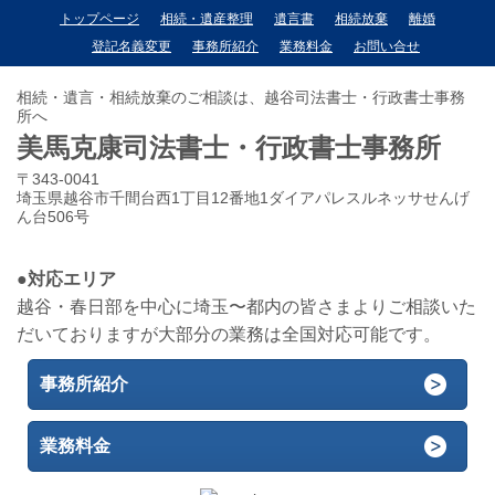
トップページ
相続・遺産整理
遺言書
相続放棄
離婚
登記名義変更
事務所紹介
業務料金
お問い合せ
相続・遺言・相続放棄のご相談は、越谷司法書士・行政書士事務
所へ
美馬克康司法書士・行政書士事務所
〒343-0041
埼玉県越谷市千間台西1丁目12番地1ダイアパレスルネッサせんげ
ん台506号
●対応エリア
越谷・春日部を中心に埼玉〜都内の皆さまよりご相談いた
だいておりますが大部分の業務は全国対応可能です。
事務所紹介
業務料金