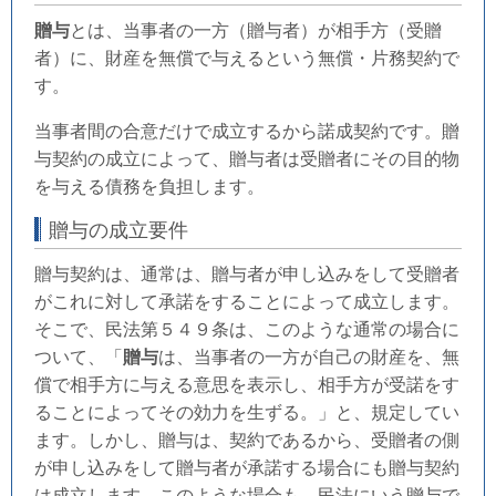
贈与
とは、当事者の一方（贈与者）が相手方（受贈
者）に、財産を無償で与えるという無償・片務契約で
す。
当事者間の合意だけで成立するから諾成契約です。贈
与契約の成立によって、贈与者は受贈者にその目的物
を与える債務を負担します。
贈与の成立要件
贈与契約は、通常は、贈与者が申し込みをして受贈者
がこれに対して承諾をすることによって成立します。
そこで、民法第５４９条は、このような通常の場合に
ついて、「
贈与
は、当事者の一方が自己の財産を、無
償で相手方に与える意思を表示し、相手方が受諾をす
ることによってその効力を生ずる。」と、規定してい
ます。しかし、贈与は、契約であるから、受贈者の側
が申し込みをして贈与者が承諾する場合にも贈与契約
は成立します。このような場合も、民法にいう贈与で