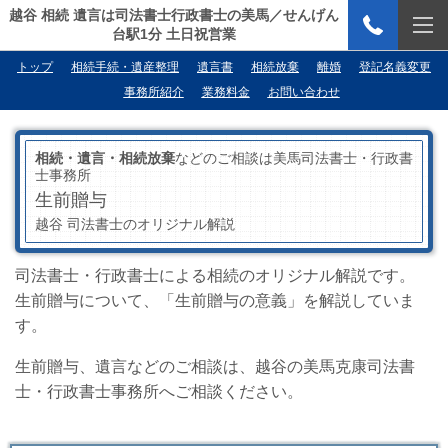
越谷 相続 遺言は司法書士行政書士の美馬／せんげん
台駅1分 土日祝営業
トップ
相続手続・遺産整理
遺言書
相続放棄
離婚
登記名義変更
事務所紹介
業務料金
お問い合わせ
相続・遺言・相続放棄
などのご相談は美馬司法書士・行政書
士事務所
生前贈与
越谷 司法書士のオリジナル解説
司法書士・行政書士による相続のオリジナル解説です。
生前贈与について、「生前贈与の意義」を解説していま
す。
生前贈与、遺言などのご相談は、越谷の美馬克康司法書
士・行政書士事務所へご相談ください。