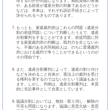
理するのかが問題になります。相続資格の有無
や、ある財産が遺産分割の対象であるかどうか
などは、本来は、それぞれ訴訟手続きによって
決せられるべきものであります。
もっとも、家庭裁判所はこれらの問題（遺産分
割の前提問題）について判断したうえで、遺産
分割審判をすることができます。前提問題に対
する家庭裁判所の判断は、既判力を生じないか
ら、不服のある共同相続人は、のちに普通裁判
所における裁判で争うことができるというのが
その理由です。
また、遺産分割審判によって、遺産の割り付け
などを決めること自体が、憲法上の裁判を受け
る権利を害するのではないかという議論もあり
ます。しかし、判例は、遺産分割審判は、本質
的に非訟事件として合憲としています。
協議分割においては、無効・取り消し・解除の
可否も問題になります。協議に意思欠缺・意思