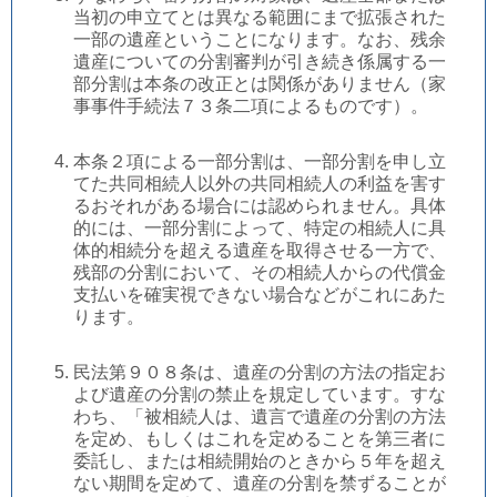
当初の申立てとは異なる範囲にまで拡張された
一部の遺産ということになります。なお、残余
遺産についての分割審判が引き続き係属する一
部分割は本条の改正とは関係がありません（家
事事件手続法７３条二項によるものです）。
本条２項による一部分割は、一部分割を申し立
てた共同相続人以外の共同相続人の利益を害す
るおそれがある場合には認められません。具体
的には、一部分割によって、特定の相続人に具
体的相続分を超える遺産を取得させる一方で、
残部の分割において、その相続人からの代償金
支払いを確実視できない場合などがこれにあた
ります。
民法第９０８条は、遺産の分割の方法の指定お
よび遺産の分割の禁止を規定しています。すな
わち、「被相続人は、遺言で遺産の分割の方法
を定め、もしくはこれを定めることを第三者に
委託し、または相続開始のときから５年を超え
ない期間を定めて、遺産の分割を禁ずることが