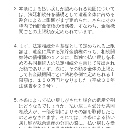
本条による払い戻しが認められる範囲について
は、法廷相続分を基礎として遺産全体に占める
割合による上限額がまず定められ、さらにその
枠内で預貯金債権の債務者、すなわち、金融機
関ごとの上限額が定められています。
まず、法定相続分を基礎として定められる上限
額は、遺産に属する預貯金債権のうち、相続開
始時の債権額の１／３に、単独で払い戻しを求
める共同相続人の法定相続分を乗じて算出され
た額であります。次に、その額を全体の上限と
して各金融機関ごとに法務条例で定められる上
限額は、１５０万円となりました（平成３０年
法務省令２９号）。
本条によって払い戻しがされた場合の遺産分割
はどうなるでしょうか。払い戻しを受けた共同
相続人が、一部分割によりその額を取得したも
のとみなされます。それでは、本条による払い
戻し額が残余遺産の分割の際に、払い戻しを受