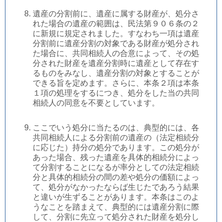
遺産の分割前に、遺産に属する財産が、処分さ
れた場合の遺産の範囲は、民法第９０６条の２
に新規に規定されました。すなわち一項は遺産
分割前に遺産分割の対象である財産が処分され
た場合に、共同相続人の合意によって、その処
分された財産を遺産分割時に遺産として存在す
るものをみなし、遺産分割の対象とすることが
できる旨を定めます。さらに、本条２項は本条
１項の処理をするにつき、処分をした当の共同
相続人の同意を不要としています。
ここでいう処分に当たるのは、典型的には、各
共同相続人による分割前の遺産の（法定相続分
に応じた）持分の処分であります。この処分が
あった場合、残った遺産を具体的相続分によっ
て分割することになるが率分としての法定相続
分と具体的相続分の間の差や処分の価額によっ
て、処分がなかったならば生じたであろう結果
と違いが生ずることがあります。本条はこのよ
うなことを踏まえて、典型的には遺産分割に際
して、分割に先立って処分された財産を処分し