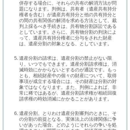
併存する場合に、それらの共有の解消方法が問
題になります。判例は、共有者（遺産共有持分
権者を含む）が遺産共有持分と他の共有持分と
の間の共有関係の解消を求める方法として、裁
判上採るべき手続きは、共有物分割訴訟である
としています。さらに、共有物分割の判決によ
って、遺産共有持分権者に分与をされた財産
は、遺産分割の対象となる、としています。
遺産分割の請求は、遺産分割の禁止がない限
り、いつでもできます。遺産分割請求権は、消
滅時効にかからないとするのが通説です。もっ
とも、相続財産中の個々の財産について、取得
事項が成立する場合には、その財産は分割の対
象ではなくなります。また、判例によれば、非
常に稀ではあるが、遺産分割請求権が相続回復
請求権の時効消滅にかかることがあります。
遺産分割、とりわけ遺産分割審判のときに、そ
の分割の前提となる、実体法上の法律関係に争
いがあった場合、どのようにそれらの争いを処