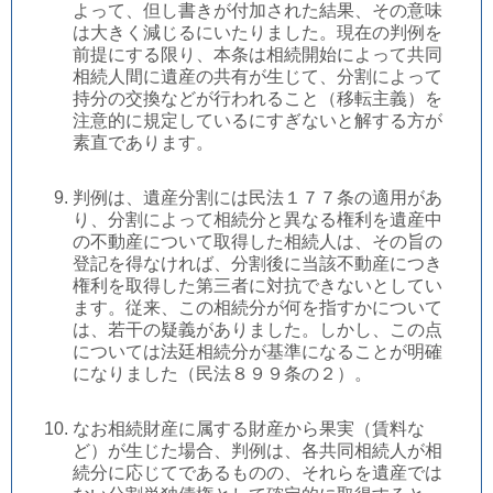
よって、但し書きが付加された結果、その意味
は大きく減じるにいたりました。現在の判例を
前提にする限り、本条は相続開始によって共同
相続人間に遺産の共有が生じて、分割によって
持分の交換などが行われること（移転主義）を
注意的に規定しているにすぎないと解する方が
素直であります。
判例は、遺産分割には民法１７７条の適用があ
り、分割によって相続分と異なる権利を遺産中
の不動産について取得した相続人は、その旨の
登記を得なければ、分割後に当該不動産につき
権利を取得した第三者に対抗できないとしてい
ます。従来、この相続分が何を指すかについて
は、若干の疑義がありました。しかし、この点
については法廷相続分が基準になることが明確
になりました（民法８９９条の２）。
なお相続財産に属する財産から果実（賃料な
ど）が生じた場合、判例は、各共同相続人が相
続分に応じてであるものの、それらを遺産では