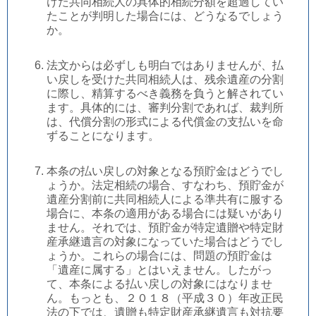
けた共同相続人の具体的相続分額を超過してい
たことが判明した場合には、どうなるでしょう
か。
法文からは必ずしも明白ではありませんが、払
い戻しを受けた共同相続人は、残余遺産の分割
に際し、精算するべき義務を負うと解されてい
ます。具体的には、審判分割であれば、裁判所
は、代償分割の形式による代償金の支払いを命
ずることになります。
本条の払い戻しの対象となる預貯金はどうでし
ょうか。法定相続の場合、すなわち、預貯金が
遺産分割前に共同相続人による準共有に服する
場合に、本条の適用がある場合には疑いがあり
ません。それでは、預貯金が特定遺贈や特定財
産承継遺言の対象になっていた場合はどうでし
ょうか。これらの場合には、問題の預貯金は
「遺産に属する」とはいえません。したがっ
て、本条による払い戻しの対象にはなりませ
ん。もっとも、２０１８（平成３０）年改正民
法の下では、遺贈も特定財産承継遺言も対抗要