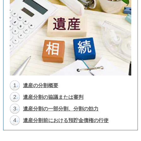
1
遺産の分割概要
2
遺産分割の協議または審判
3
遺産分割の一部分割、分割の効力
4
遺産分割前における預貯金債権の行使