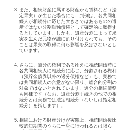
また、相続財産に属する財産から賃料など（法
定果実）が生じた場合にも、判例は、各共同相
続人が相続分に応じた大きさではあるものの遺
産ではない分割単独債権として確定的に取得す
るとしています。しかも、遺産分割によって果
実を生んだ元物が誰に割り付けられても、その
ことは果実の取得に何ら影響を及ぼさないとし
ています。
さらに、過分の権利であるゆえに相続開始時に
各共同相続人に相続分に応じ、分割される権利
（預貯金債券以外の過分債権など）も、実務で
は共同相続人の合意がない限り、総合的分割の
対象ではないとされています。過分の相続債務
も同様です（なお、遺産分割手続きの他での相
続分とは実務では法定相続分（ないしは指定相
続分）を指します）。
相続における財産分けが実態上、相続開始後比
較的短期間のうちに一挙に行われるとは限ら