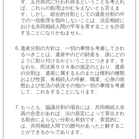
ず、五月雨式に行われ得るということを考えれ
ば、これらの処理はやむをえないとも言えま
す。しかし、総合的分割としての遺産分割の中
での一括処理を指向しないことは、法定相続に
おける共同相続人間の平等を害することを許容
することになりかねません。
遺産分割の方針は、一切の事情を考慮してされ
るべきことは、遺産中のどの財産を、誰にどの
ように割り付けるかということにつきます。す
なわち、民法第９０６条の規定のとおり、遺産
の分割は、遺産に属するものまたは権利の種類
および性質、各相続人の年齢、職業、心身の状
態および生活の状況その他の一切の事情を考慮
して、これをすることになります。
もっとも、協議分割の場合には、共同相続人全
員の合意があれば、法の規定によって算出され
る割合によらない分割も有効です。実質的に
は、共同相続人間での贈与があったと解するこ
とができるからであります。