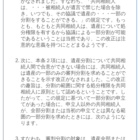
がなされました。すなわち、「共同相続人
は、・・・被相続人が遺言で禁じた場合を除
き、いつでも、その協議で遺産の・・・一部の
分割をすることができる。」の規定です。もっ
とも、もともと共同相続人は、遺産について処
分権限を有するから協議による一部分割が可能
であるということは当然であり、この改正は注
意的な意義を持つにとどまるようです。
次に、本条２項には、遺産分割について共同相
続人間で合意ができない場合には、共同相続人
は遺産の一部のみの審判分割を求めることがで
きることを示す改正がなされました。この改正
の趣旨は、分割の範囲に関する処分権限を共同
相続人に原則として認めるということです。し
たがって、この規定に基づいて一部分割の申立
てがあった場合に、申立人以外の共同相続人
が、全部分割または当初の申立てとは異なる範
囲の一部分割を求めたときには、次のようにな
ります。
すなわち、審判分割の対象は、遺産全部または