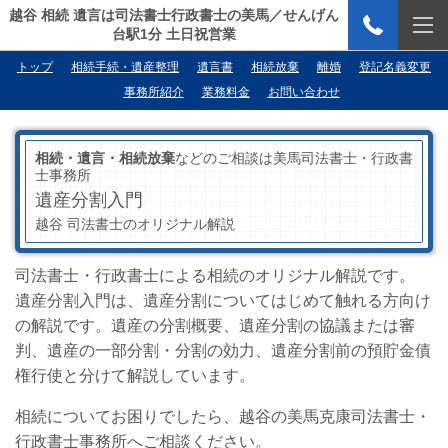
越谷 相続 遺言は司法書士行政書士の美馬／せんげん
台駅1分 土日祝営業
トップ
相続手続・遺産整理
遺言書
相続放棄
離婚
登記名義変更
事務所紹介
業務料金
お問い合わせ
相続・遺言・相続放棄
などのご相談は美馬司法書士・行政書
士事務所
遺産分割入門
越谷 司法書士のオリジナル解説
司法書士・行政書士による相続のオリジナル解説です。
遺産分割入門は、遺産分割についてはじめて触れる方向け
の解説です。遺産の分割概要、遺産分割の協議または審
判、遺産の一部分割・分割の効力、遺産分割前の預貯金債
権行使と分けて解説しています。
相続についてお困りでしたら、越谷の美馬克康司法書士・
行政書士事務所へご相談ください。